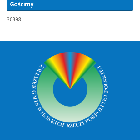
Gościmy
30398