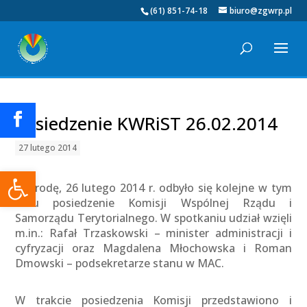
(61) 851-74-18
biuro@zgwrp.pl
Posiedzenie KWRiST 26.02.2014
27 lutego 2014
Otwórz pasek narzędzi
W środę, 26 lutego 2014 r. odbyło się kolejne w tym
roku posiedzenie Komisji Wspólnej Rządu i
Samorządu Terytorialnego. W spotkaniu udział wzięli
m.in.: Rafał Trzaskowski – minister administracji i
cyfryzacji oraz Magdalena Młochowska i Roman
Dmowski – podsekretarze stanu w MAC.
W trakcie posiedzenia Komisji przedstawiono i