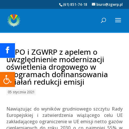
(61) 851-74-18
biuro@zgwrp.pl
PZPO i ZGWRP z apelem o
uwzględnienie modernizacji
oświetlenia drogowego w
Otwórz pasek narzędzi
programach dofinansowania
działań redukcji emisji
05 stycznia 2021
Nawiązując do wyników grudniowego szczytu Rady
Europejskiej i zatwierdzenia wiążącego celu UE
zakładającego ograniczenie w UE emisji netto gazów
cieplarnianych do roku 2030 o co najmniej 55% w