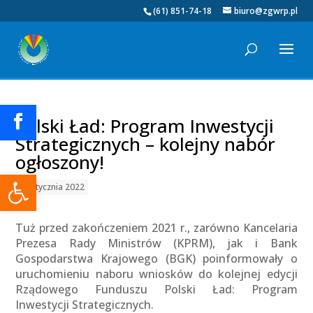
(61) 851-74-18
biuro@zgwrp.pl
Polski Ład: Program Inwestycji
Strategicznych – kolejny nabór
ogłoszony!
Otwórz pasek narzędzi
03 stycznia 2022
Tuż przed zakończeniem 2021 r., zarówno Kancelaria
Prezesa Rady Ministrów (KPRM), jak i Bank
Gospodarstwa Krajowego (BGK) poinformowały o
uruchomieniu naboru wniosków do kolejnej edycji
Rządowego Funduszu Polski Ład: Program
Inwestycji Strategicznych.