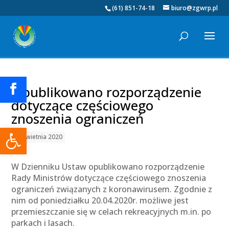
(61) 851-74-18
biuro@zgwrp.pl
Opublikowano rozporządzenie
dotyczące częściowego
znoszenia ograniczeń
Otwórz pasek narzędzi
21 kwietnia 2020
W Dzienniku Ustaw opublikowano rozporządzenie
Rady Ministrów dotyczące częściowego znoszenia
ograniczeń związanych z koronawirusem. Zgodnie z
nim od poniedziałku 20.04.2020r. możliwe jest
przemieszczanie się w celach rekreacyjnych m.in. po
parkach i lasach.