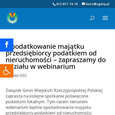
(61) 851-74-18
biuro@zgwrp.pl
Opodatkowanie majątku
przedsiębiorcy podatkiem od
nieruchomości – zapraszamy do
Otwórz pasek narzędzi
udziału w webinarium
27 maja 2022
Związek Gmin Wiejskich Rzeczypospolitej Polskiej
zaprasza na kolejne spotkanie poświęcone
podatkom lokalnym. Tym razem tematem
webinarium będzie opodatkowanie majątku
przedsiębiorcy podatkiem od nieruchomości.