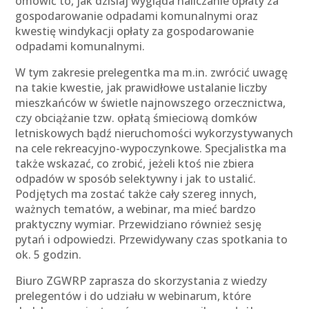
omówić to, jak dzisiaj wygląda naliczanie opłaty za
gospodarowanie odpadami komunalnymi oraz
kwestię windykacji opłaty za gospodarowanie
odpadami komunalnymi.
W tym zakresie prelegentka ma m.in. zwrócić uwagę
na takie kwestie, jak prawidłowe ustalanie liczby
mieszkańców w świetle najnowszego orzecznictwa,
czy obciążanie tzw. opłatą śmieciową domków
letniskowych bądź nieruchomości wykorzystywanych
na cele rekreacyjno-wypoczynkowe. Specjalistka ma
także wskazać, co zrobić, jeżeli ktoś nie zbiera
odpadów w sposób selektywny i jak to ustalić.
Podjętych ma zostać także cały szereg innych,
ważnych tematów, a webinar, ma mieć bardzo
praktyczny wymiar. Przewidziano również sesję
pytań i odpowiedzi. Przewidywany czas spotkania to
ok. 5 godzin.
Biuro ZGWRP zaprasza do skorzystania z wiedzy
prelegentów i do udziału w webinarum, które