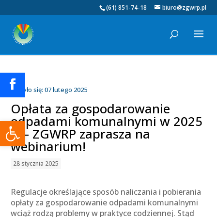
(61) 851-74-18
biuro@zgwrp.pl
Odbyło się: 07 lutego 2025
Opłata za gospodarowanie
odpadami komunalnymi w 2025
Otwórz pasek narzędzi
r. – ZGWRP zaprasza na
webinarium!
28 stycznia 2025
Regulacje określające sposób naliczania i pobierania
opłaty za gospodarowanie odpadami komunalnymi
wciąż rodzą problemy w praktyce codziennej. Stąd