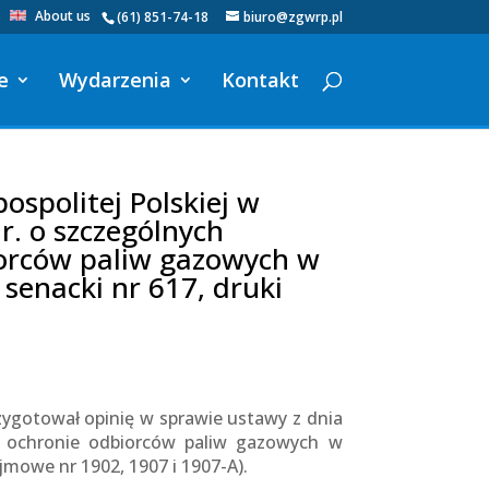
About us
(61) 851-74-18
biuro@zgwrp.pl
e
Wydarzenia
Kontakt
spolitej Polskiej w
r. o szczególnych
iorców paliw gazowych w
 senacki nr 617, druki
zygotował opinię w sprawie ustawy z dnia
ch ochronie odbiorców paliw gazowych w
jmowe nr 1902, 1907 i 1907-A).