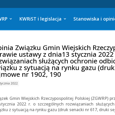
WRP
KWRiST i legislacja
Stanowiska i opini
inia Związku Gmin Wiejskich Rzeczypo
rawie ustawy z dnia13 stycznia 2022 
związaniach służących ochronie odb
iązku z sytuacją na rynku gazu (druk
jmowe nr 1902, 190
tycznia 2022
ązek Gmin Wiejskich Rzeczypospolitej Polskiej (ZGWRP) pr
stycznia 2022 r. o szczególnych rozwiązaniach służący
ązku z sytuacją na rynku gazu (druk senacki nr 617, druki se