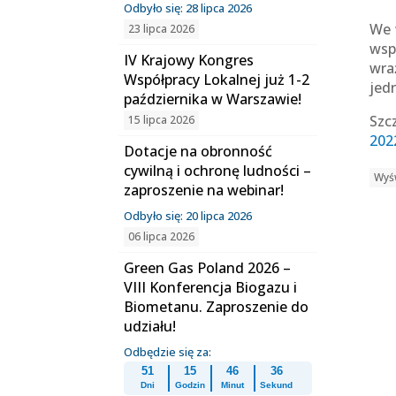
Odbyło się: 28 lipca 2026
We 
23 lipca 2026
wsp
IV Krajowy Kongres
wra
Współpracy Lokalnej już 1-2
jed
października w Warszawie!
Szc
15 lipca 2026
202
Dotacje na obronność
cywilną i ochronę ludności –
Wyśw
zaproszenie na webinar!
Odbyło się: 20 lipca 2026
06 lipca 2026
Green Gas Poland 2026 –
VIII Konferencja Biogazu i
Biometanu. Zaproszenie do
udziału!
Odbędzie się za:
51
15
46
36
Dni
Godzin
Minut
Sekund