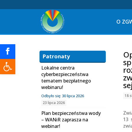
O ZG
Op
Patronaty
Otwórz pasek narzędzi
sp
Lokalne centra
ro
cyberbezpieczeństwa
zw
tematem bezpłatnego
se
webinaru!
Odbyło się: 30 lipca 2026
18 s
23 lipca 2026
Zwi
Plan bezpieczeństwa wody
13 
– WANiR zaprasza na
zwi
webinar!