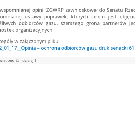
wspomnianej opinii ZGWRP zawnioskował do Senatu Rzecz
omnianej ustawy poprawek, których celem jest objęcie
żliwych odbiorców gazu, szerszego grona partnerów jed
nostek organizacyjnych.
zegóły w załączonym pliku.
2_01_17__Opinia – ochrona odbiorców gazu druk senacki 61
ietlono 25 , dzisiaj 1