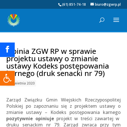
(61) 851-74-18
biuro@zgwrp.pl
Opinia ZGW RP w sprawie
projektu ustawy o zmianie
ustawy Kodeks postępowania
Otwórz pasek narzędzi
karnego (druk senacki nr 79)
07 kwietnia 2020
Zarząd Związku Gmin Wiejskich Rzeczypospolitej
Polskiej po zapoznaniu się z projektem ustawy o
zmianie ustawy – Kodeks postępowania karnego
pozytywnie opiniuje
projekt w treści zawartej w
druku senackim nr 79. Zarząd zwraca przy tym