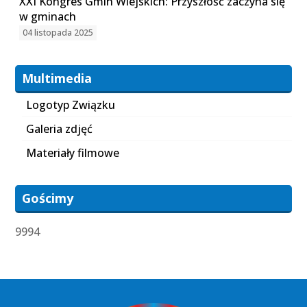
XXI Kongres Gmin Wiejskich: Przyszłość zaczyna się
w gminach
04 listopada 2025
Multimedia
Logotyp Związku
Galeria zdjęć
Materiały filmowe
Gościmy
9994