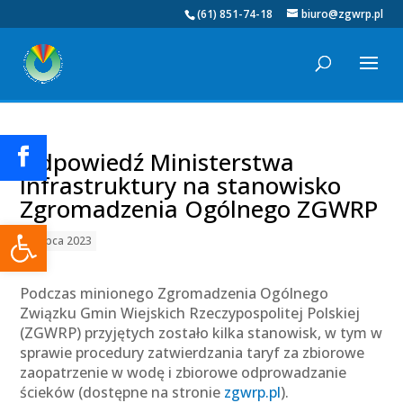
(61) 851-74-18
biuro@zgwrp.pl
Odpowiedź Ministerstwa
Infrastruktury na stanowisko
Zgromadzenia Ogólnego ZGWRP
Otwórz pasek narzędzi
07 lipca 2023
Podczas minionego Zgromadzenia Ogólnego
Związku Gmin Wiejskich Rzeczypospolitej Polskiej
(ZGWRP) przyjętych zostało kilka stanowisk, w tym w
sprawie procedury zatwierdzania taryf za zbiorowe
zaopatrzenie w wodę i zbiorowe odprowadzanie
ścieków (dostępne na stronie
zgwrp.pl
).