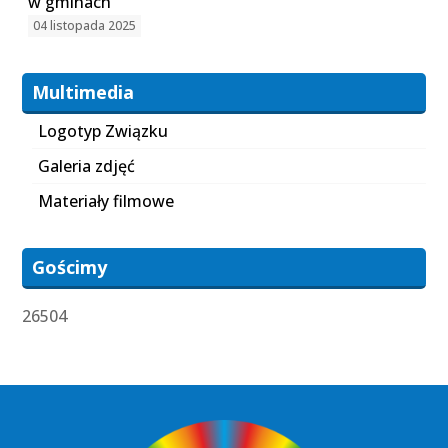
w gminach
04 listopada 2025
Multimedia
Logotyp Związku
Galeria zdjęć
Materiały filmowe
Gościmy
26504