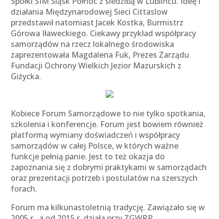
Spółki SIM Śląsk Północ z siedzibą w Lublińcu. Ideę i
działania Międzynarodowej Sieci Cittaslow
przedstawił natomiast Jacek Kostka, Burmistrz
Górowa Iławeckiego. Ciekawy przykład współpracy
samorządów na rzecz lokalnego środowiska
zaprezentowała Magdalena Fuk, Prezes Zarządu
Fundacji Ochrony Wielkich Jezior Mazurskich z
Giżycka.
Kobiece Forum Samorządowe to nie tylko spotkania,
szkolenia i konferencje. Forum jest bowiem również
platformą wymiany doświadczeń i współpracy
samorządów w całej Polsce, w których ważne
funkcje pełnią panie. Jest to też okazja do
zapoznania się z dobrymi praktykami w samorządach
oraz prezentacji potrzeb i postulatów na szerszych
forach.
Forum ma kilkunastoletnią tradycję. Zawiązało się w
2005 r., a od 2015 r. działa przy ZGWRP.