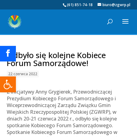
(61) 851-74-18
biuro@zgwrp.pl
Odbyło się kolejne Kobiece
Forum Samorządowe!
22 czerwca 2022
Otwórz pasek narzędzi
Z inicjatywy Anny Grygierek, Przewodniczącej
Prezydium Kobiecego Forum Samorządowego i
Wiceprzewodniczącej Zarządu Związku Gmin
Wiejskich Rzeczypospolitej Polskiej (ZGWRP), w
dniach 20-21 czerwca 2022 r., odbyło się kolejne
spotkanie Kobiecego Forum Samorządowego.
Spotkanie Kobiecego Forum Samorządowego w