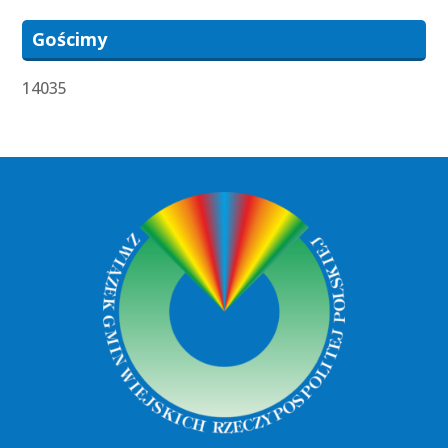
Gościmy
14035