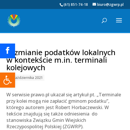
(61) 851-74-18
biuro@zgwrp.pl
O zmianie podatków lokalnych
w kontekście m.in. terminali
kolejowych
Otwórz pasek narzędzi
25 października 2021
W serwisie prawo.pl ukazał się artykuł pt. „Terminale
przy kolei mogą nie zapłacić gminom podatku”,
którego autorem jest Robert Horbaczewski. W
tekście znajdują się także odniesienia do
stanowiska Związku Gmin Wiejskich
Rzeczypospolitej Polskiej (ZGWRP).