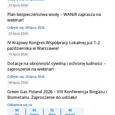
23 lipca 2026
Plan bezpieczeństwa wody – WANiR zaprasza na
webinar!
Odbyło się: 28 lipca 2026
23 lipca 2026
IV Krajowy Kongres Współpracy Lokalnej już 1-2
października w Warszawie!
15 lipca 2026
Dotacje na obronność cywilną i ochronę ludności –
zaproszenie na webinar!
Odbyło się: 20 lipca 2026
06 lipca 2026
Green Gas Poland 2026 – VIII Konferencja Biogazu i
Biometanu. Zaproszenie do udziału!
Odbędzie się za:
50
01
51
42
Dni
Godzin
Minut
Sekund