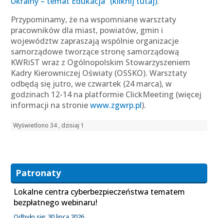
Ukrainy – temat Edukacja” (kliknij tutaj)
.
Przypominamy, że na wspomniane warsztaty
pracowników dla miast, powiatów, gmin i
województw zapraszają wspólnie organizacje
samorządowe tworzące stronę samorządową
KWRiST wraz z Ogólnopolskim Stowarzyszeniem
Kadry Kierowniczej Oświaty (OSSKO). Warsztaty
odbędą się jutro, we czwartek (24 marca), w
godzinach 12-14 na platformie ClickMeeting (więcej
informacji na stronie
www.zgwrp.pl
).
Wyświetlono 34 , dzisiaj 1
Patronaty
Lokalne centra cyberbezpieczeństwa tematem
bezpłatnego webinaru!
Odbyło się: 30 lipca 2026