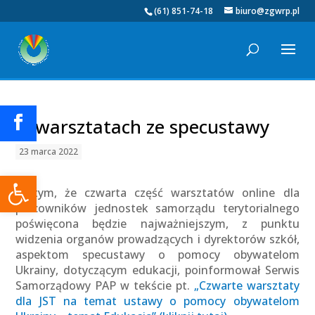
(61) 851-74-18
biuro@zgwrp.pl
O warsztatach ze specustawy
23 marca 2022
Otwórz pasek narzędzi
O tym, że czwarta część warsztatów online dla
pracowników jednostek samorządu terytorialnego
poświęcona będzie najważniejszym, z punktu
widzenia organów prowadzących i dyrektorów szkół,
aspektom specustawy o pomocy obywatelom
Ukrainy, dotyczącym edukacji, poinformował Serwis
Samorządowy PAP w tekście pt.
„Czwarte warsztaty
dla JST na temat ustawy o pomocy obywatelom