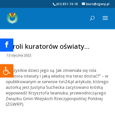
(61) 851-74-18
biuro@zgwrp.pl
O roli kuratorów oświaty…
13 stycznia 2022
Otwórz pasek narzędzi
„Wszystkie dzieci jego są. Jak zmieniała się rola
kuratora oświaty i jaką władzę ma teraz dostać?” – w
opublikowanym w serwisie tvn24.pl artykule, którego
autorką jest Justyna Suchecka zacytowano krótką
wypowiedź Krzysztofa Iwaniuka, przewodniczącego
Związku Gmin Wiejskich Rzeczypospolitej Polskiej
(ZGWRP).