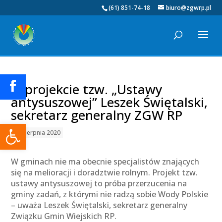
(61) 851-74-18
biuro@zgwrp.pl
O projekcie tzw. „Ustawy
antysuszowej” Leszek Świętalski,
sekretarz generalny ZGW RP
Otwórz pasek narzędzi
21 sierpnia 2020
W gminach nie ma obecnie specjalistów znających
się na melioracji i doradztwie rolnym. Projekt tzw.
ustawy antysuszowej to próba przerzucenia na
gminy zadań, z którymi nie radzą sobie Wody Polskie
– uważa Leszek Świętalski, sekretarz generalny
Związku Gmin Wiejskich RP.