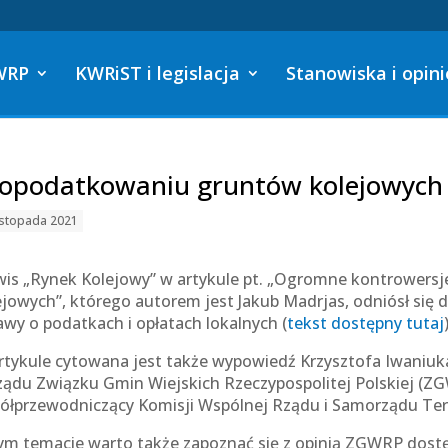
WRP
KWRiST i legislacja
Stanowiska i opini
opodatkowaniu gruntów kolejowych
istopada 2021
wis „Rynek Kolejowy” w artykule pt. „Ogromne kontrower
ejowych”, którego autorem jest Jakub Madrjas, odniósł się 
awy o podatkach i opłatach lokalnych (
tekst dostępny tutaj
rtykule cytowana jest także wypowiedź Krzysztofa Iwaniuk
ządu Związku Gmin Wiejskich Rzeczypospolitej Polskiej (ZG
ółprzewodniczący Komisji Wspólnej Rządu i Samorządu Ter
ym temacie warto także zapoznać się z opinią ZGWRP dostę