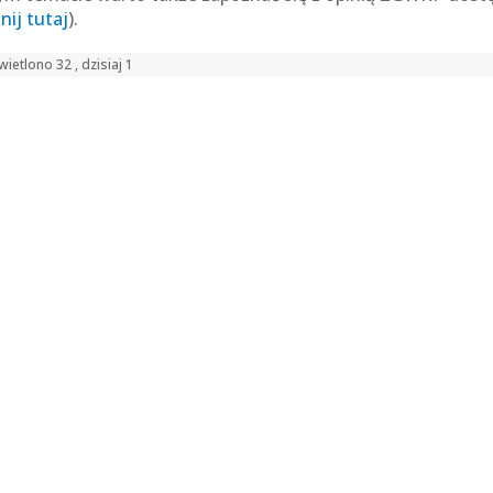
knij tutaj
).
ietlono 32 , dzisiaj 1