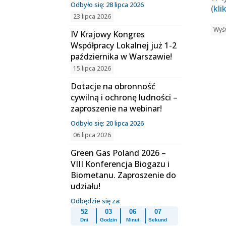
Odbyło się: 28 lipca 2026
(
kli
23 lipca 2026
Wyśw
IV Krajowy Kongres
Współpracy Lokalnej już 1-2
października w Warszawie!
15 lipca 2026
Dotacje na obronność
cywilną i ochronę ludności –
zaproszenie na webinar!
Odbyło się: 20 lipca 2026
06 lipca 2026
Green Gas Poland 2026 –
VIII Konferencja Biogazu i
Biometanu. Zaproszenie do
udziału!
Odbędzie się za:
52
03
06
06
Dni
Godzin
Minut
Sekund