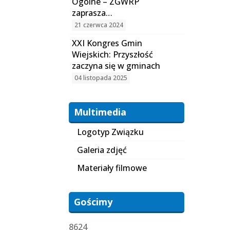
Ogólne – ZGWRP
zaprasza…
21 czerwca 2024
XXI Kongres Gmin
Wiejskich: Przyszłość
zaczyna się w gminach
04 listopada 2025
Multimedia
Logotyp Związku
Galeria zdjęć
Materiały filmowe
Gościmy
8624