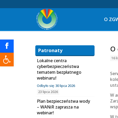
O ZG
O 
Patronaty
Otwórz pasek narzędzi
16 l
Lokalne centra
cyberbezpieczeństwa
tematem bezpłatnego
Ser
webinaru!
kol
ust
Odbyło się: 30 lipca 2026
23 lipca 2026
W a
Zar
Plan bezpieczeństwa wody
wsp
– WANiR zaprasza na
webinar!
W t