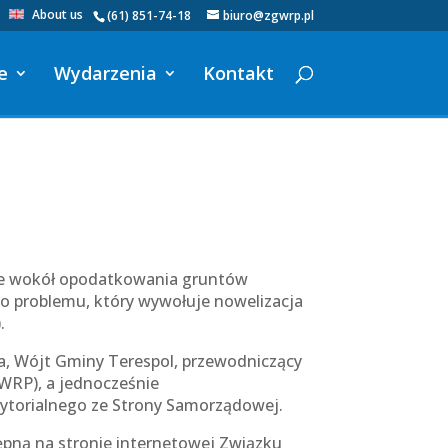
About us
(61) 851-74-18
biuro@zgwrp.pl
e
Wydarzenia
Kontakt
sje wokół opodatkowania gruntów
do problemu, który wywołuje nowelizacja
).
a, Wójt Gminy Terespol, przewodniczący
WRP), a jednocześnie
ytorialnego ze Strony Samorządowej.
pną na stronie internetowej Związku