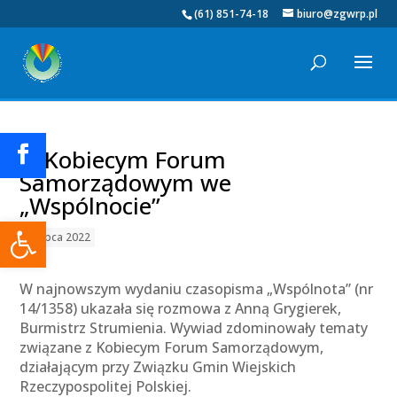
(61) 851-74-18
biuro@zgwrp.pl
O Kobiecym Forum
Samorządowym we
„Wspólnocie”
Otwórz pasek narzędzi
22 lipca 2022
W najnowszym wydaniu czasopisma „Wspólnota” (nr
14/1358) ukazała się rozmowa z Anną Grygierek,
Burmistrz Strumienia. Wywiad zdominowały tematy
związane z Kobiecym Forum Samorządowym,
działającym przy Związku Gmin Wiejskich
Rzeczypospolitej Polskiej.