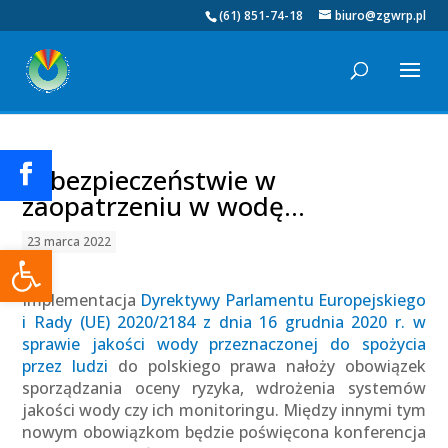
(61) 851-74-18
biuro@zgwrp.pl
O bezpieczeństwie w
zaopatrzeniu w wodę…
23 marca 2022
Otwórz pasek narzędzi
Implementacja
Dyrektywy
Parlamentu Europejskiego
i Rady (UE) 2020/2184 z dnia 16 grudnia 2020 r. w
sprawie jakości wody przeznaczonej do spożycia
przez ludzi
do polskiego prawa nałoży obowiązek
sporządzania oceny ryzyka, wdrożenia systemów
jakości wody czy ich monitoringu. Między innymi tym
nowym obowiązkom będzie poświęcona konferencja