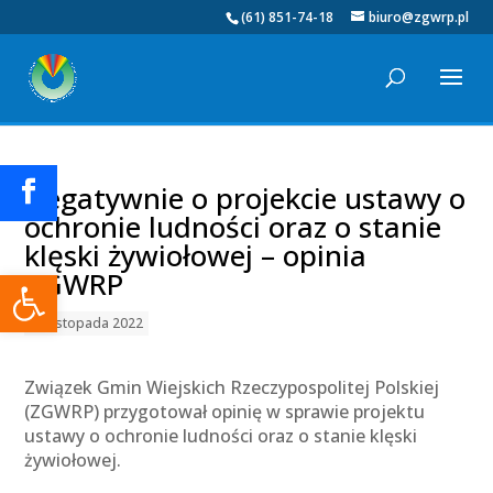
(61) 851-74-18
biuro@zgwrp.pl
Negatywnie o projekcie ustawy o
ochronie ludności oraz o stanie
klęski żywiołowej – opinia
Otwórz pasek narzędzi
ZGWRP
28 listopada 2022
Związek Gmin Wiejskich Rzeczypospolitej Polskiej
(ZGWRP) przygotował opinię w sprawie projektu
ustawy o ochronie ludności oraz o stanie klęski
żywiołowej.