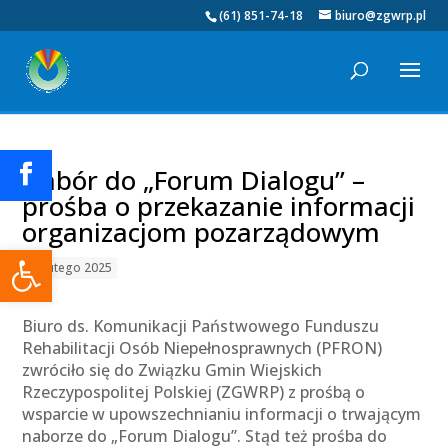
(61) 851-74-18
biuro@zgwrp.pl
Nabór do „Forum Dialogu” –
prośba o przekazanie informacji
organizacjom pozarządowym
Otwórz pasek narzędzi
17 lutego 2025
Biuro ds. Komunikacji Państwowego Funduszu
Rehabilitacji Osób Niepełnosprawnych (PFRON)
zwróciło się do Związku Gmin Wiejskich
Rzeczypospolitej Polskiej (ZGWRP) z prośbą o
wsparcie w upowszechnianiu informacji o trwającym
naborze do „Forum Dialogu”. Stąd też prośba do