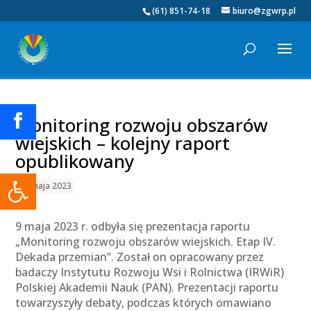
(61) 851-74-18
biuro@zgwrp.pl
Monitoring rozwoju obszarów
wiejskich – kolejny raport
opublikowany
Otwórz pasek narzędzi
22 maja 2023
9 maja 2023 r. odbyła się prezentacja raportu
„Monitoring rozwoju obszarów wiejskich. Etap IV.
Dekada przemian”. Został on opracowany przez
badaczy Instytutu Rozwoju Wsi i Rolnictwa (IRWiR)
Polskiej Akademii Nauk (PAN). Prezentacji raportu
towarzyszyły debaty, podczas których omawiano