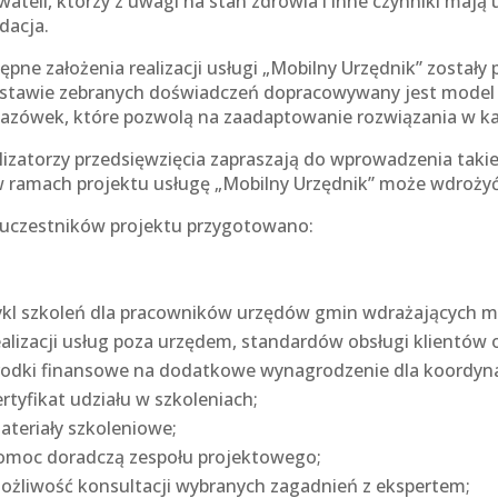
wateli, którzy z uwagi na stan zdrowia i inne czynniki maj
dacja.
ępne założenia realizacji usługi „Mobilny Urzędnik” zostały
stawie zebranych doświadczeń dopracowywany jest model z
azówek, które pozwolą na zaadaptowanie rozwiązania w ka
lizatorzy przedsięwzięcia zapraszają do wprowadzenia takie
w ramach projektu usługę „Mobilny Urzędnik” może wdrożyć 
 uczestników projektu przygotowano:
ykl szkoleń dla pracowników urzędów gmin wdrażających mod
ealizacji usług poza urzędem, standardów obsługi klientów 
rodki finansowe na dodatkowe wynagrodzenie dla koordyna
ertyfikat udziału w szkoleniach;
ateriały szkoleniowe;
omoc doradczą zespołu projektowego;
ożliwość konsultacji wybranych zagadnień z ekspertem;