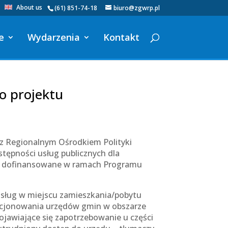
About us
(61) 851-74-18
biuro@zgwrp.pl
e
Wydarzenia
Kontakt
o projektu
e z Regionalnym Ośrodkiem Polityki
stępności usług publicznych dla
st dofinansowane w ramach Programu
usług w miejscu zamieszkania/pobytu
nkcjonowania urzędów gmin w obszarze
jawiające się zapotrzebowanie u części