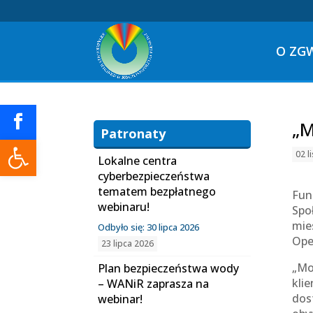
O ZG
„M
Patronaty
Otwórz pasek narzędzi
02 l
Lokalne centra
cyberbezpieczeństwa
tematem bezpłatnego
Fun
webinaru!
Spo
mie
Odbyło się: 30 lipca 2026
Ope
23 lipca 2026
„Mo
Plan bezpieczeństwa wody
kli
– WANiR zaprasza na
dos
webinar!