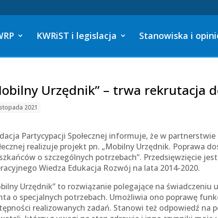
WRP
KWRiST i legislacja
Stanowiska i opini
obilny Urzędnik” – trwa rekrutacja d
istopada 2021
dacja Partycypacji Społecznej informuje, że w partnerstwi
łecznej realizuje projekt pn. „Mobilny Urzędnik. Poprawa do
szkańców o szczególnych potrzebach”. Przedsięwzięcie je
racyjnego Wiedza Edukacja Rozwój na lata 2014-2020.
bilny Urzędnik” to rozwiązanie polegające na świadczeniu 
enta o specjalnych potrzebach. Umożliwia ono poprawę fu
tępności realizowanych zadań. Stanowi też odpowiedź na po