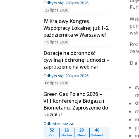
oby
Odbyło się: 28 lipca 2026
Fun
23 lipca 2026
Wst
IV Krajowy Kongres
pod
Współpracy Lokalnej już 1-2
wsk
października w Warszawie!
15 lipca 2026
Rea
że 
Dotacje na obronność
cywilną i ochronę ludności –
Dla
zaproszenie na webinar!
Odbyło się: 20 lipca 2026
06 lipca 2026
c
Green Gas Poland 2026 –
r
VIII Konferencja Biogazu i
ś
Biometanu. Zaproszenie do
c
udziału!
m
Odbędzie się za:
p
52
16
29
40
m
Dni
Godzin
Minut
Sekund