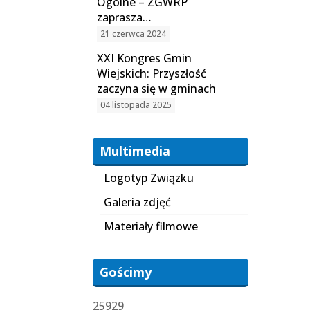
Ogólne – ZGWRP
zaprasza…
21 czerwca 2024
XXI Kongres Gmin
Wiejskich: Przyszłość
zaczyna się w gminach
04 listopada 2025
Multimedia
Logotyp Związku
Galeria zdjęć
Materiały filmowe
Gościmy
25929