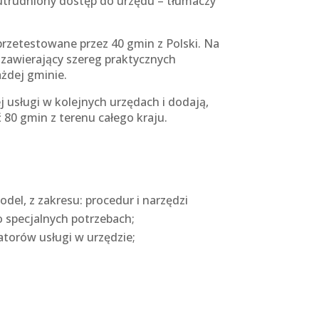
ą utrudniony dostęp do urzędu – tłumaczy
 przetestowane przez 40 gmin z Polski. Na
awierający szereg praktycznych
żdej gminie.
j usługi w kolejnych urzędach i dodają,
80 gmin z terenu całego kraju.
el, z zakresu: procedur i narzędzi
o specjalnych potrzebach;
torów usługi w urzędzie;