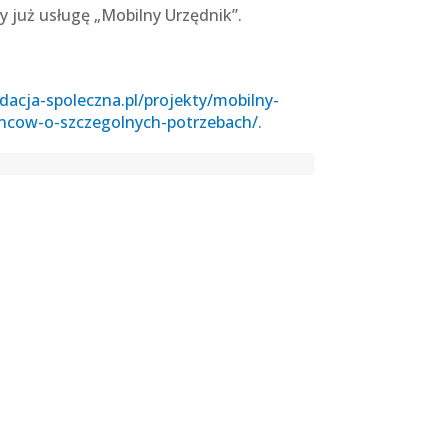
y już usługę „Mobilny Urzędnik”.
ndacja-spoleczna.pl/projekty/mobilny-
ancow-o-szczegolnych-potrzebach/
.