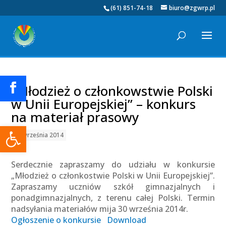
(61) 851-74-18
biuro@zgwrp.pl
„Młodzież o członkowstwie Polski
w Unii Europejskiej” – konkurs
na materiał prasowy
Otwórz pasek narzędzi
11 września 2014
Serdecznie zapraszamy do udziału w konkursie
„Młodzież o członkostwie Polski w Unii Europejskiej”.
Zapraszamy uczniów szkół gimnazjalnych i
ponadgimnazjalnych, z terenu całej Polski. Termin
nadsyłania materiałów mija 30 września 2014r.
Ogłoszenie o konkursie
Download