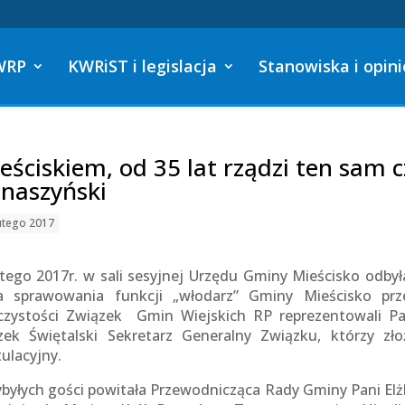
WRP
KWRiST i legislacja
Stanowiska i opini
eściskiem, od 35 lat rządzi ten sam c
naszyński
utego 2017
utego 2017r. w sali sesyjnej Urzędu Gminy Mieścisko odbyła
ia sprawowania funkcji „włodarz” Gminy Mieścisko pr
czystości Związek Gmin Wiejskich RP reprezentowali 
zek Świętalski Sekretarz Generalny Związku, którzy złoży
tulacyjny.
ybyłych gości powitała Przewodnicząca Rady Gminy Pani Elż