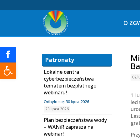
O ZG
Mi
Patronaty
Otwórz pasek narzędzi
Ba
Lokalne centra
02 l
cyberbezpieczeństwa
tematem bezpłatnego
webinaru!
1 l
Odbyło się: 30 lipca 2026
lec
uro
23 lipca 2026
Les
Plan bezpieczeństwa wody
gra
– WANiR zaprasza na
webinar!
Prz