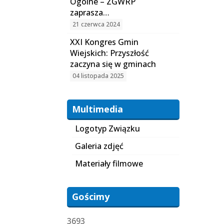
Ogólne – ZGWRP
zaprasza…
21 czerwca 2024
XXI Kongres Gmin
Wiejskich: Przyszłość
zaczyna się w gminach
04 listopada 2025
Multimedia
Logotyp Związku
Galeria zdjęć
Materiały filmowe
Gościmy
3693