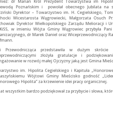
nież: dr Marian Król Prezydent Towarzystwa im Hipolit
ewodą Poznańskim i powołał obecnego Jubilata na s
ziński Dyrektor – Towarzystwo im. H. Cegielskiego, Tom
chocki Wicestarosta Wągrowiecki, Małgorzata Osuch P
chowiak Dyrektor Wielkopolskiego Zarządu Melioracji i 
iSS, w imieniu Wójta Gminy Wągrowiec przybyła Pani
anizacyjnego, dr Marek Daniel oraz Wiceprzewodniczący Ra
fmann.
i Przewodnicząca przedstawiła w dużym skrócie s
eprzewodniczącymi złożyła gratulacje i podziękowan
ngażowanie w rozwój małej Ojczyzny jaką jest Gmina Mieśc
arzystwo im. Hipolita Cegielskiego i Kapituła „Honorow
aszyńskiemu Wójtowi Gminy Mieścisko godność „Lider
norowego Hipolita” za krzewienie idei pracy organicznej.
ilat wszystkim bardzo podziękował za przybycie i słowa, kt