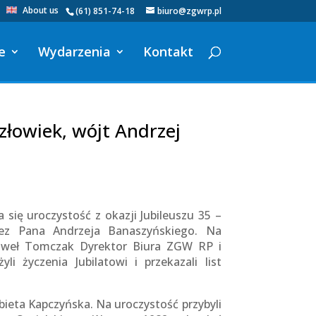
About us
(61) 851-74-18
biuro@zgwrp.pl
e
Wydarzenia
Kontakt
złowiek, wójt Andrzej
 się uroczystość z okazji Jubileuszu 35 –
zez Pana Andrzeja Banaszyńskiego. Na
Paweł Tomczak Dyrektor Biura ZGW RP i
li życzenia Jubilatowi i przekazali list
bieta Kapczyńska. Na uroczystość przybyli