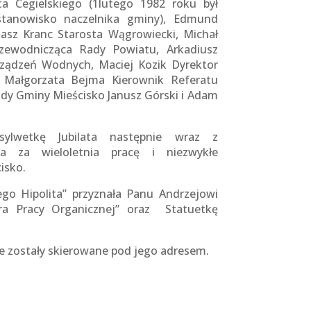
a Cegielskiego (1lutego 1982 roku był
tanowisko naczelnika gminy), Edmund
asz Kranc Starosta Wągrowiecki, Michał
rzewodnicząca Rady Powiatu, Arkadiusz
Urządzeń Wodnych, Maciej Kozik Dyrektor
 Małgorzata Bejma Kierownik Referatu
dy Gminy Mieścisko Janusz Górski i Adam
ylwetkę Jubilata następnie wraz z
ia za wieloletnia pracę i niezwykłe
isko.
ego Hipolita” przyznała Panu Andrzejowi
a Pracy Organicznej” oraz Statuetkę
óre zostały skierowane pod jego adresem.