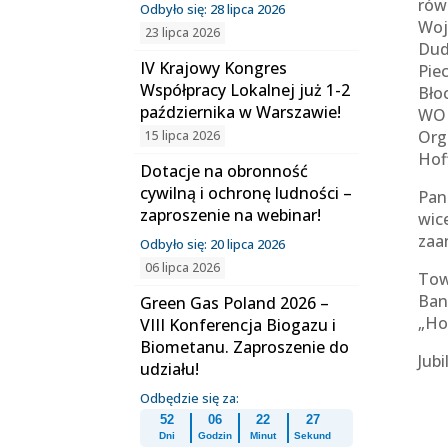
rów
Odbyło się: 28 lipca 2026
Woj
23 lipca 2026
Dud
IV Krajowy Kongres
Pie
Współpracy Lokalnej już 1-2
Bło
października w Warszawie!
WOK
Org
15 lipca 2026
Hof
Dotacje na obronność
cywilną i ochronę ludności –
Pan
zaproszenie na webinar!
wic
zaa
Odbyło się: 20 lipca 2026
06 lipca 2026
Tow
Ban
Green Gas Poland 2026 –
„Ho
VIII Konferencja Biogazu i
Biometanu. Zaproszenie do
Jub
udziału!
Odbędzie się za:
52
06
22
26
Dni
Godzin
Minut
Sekund