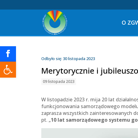
O ZG
Odbyło się: 30 listopada 2023
Otwórz pasek narzędzi
Merytorycznie i jubileusz
09 listopada 2023
W listopadzie 2023 r. mija 20 lat działal
funkcjonowania samorządowego modelu 
zaprasza wszystkich zainteresowanych do
pt. „
10 lat samorządowego systemu go