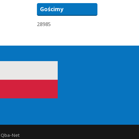
Gościmy
28985
y Qba-Net