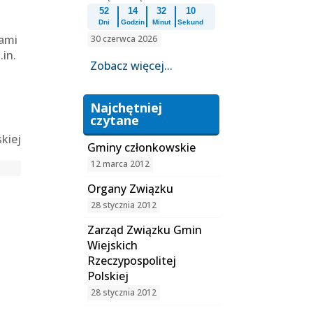
52
14
32
10
Dni
Godzin
Minut
Sekund
dami
30 czerwca 2026
in.
Zobacz więcej...
Najchętniej
czytane
kiej
Gminy członkowskie
12 marca 2012
Organy Związku
28 stycznia 2012
Zarząd Związku Gmin
Wiejskich
Rzeczypospolitej
Polskiej
28 stycznia 2012