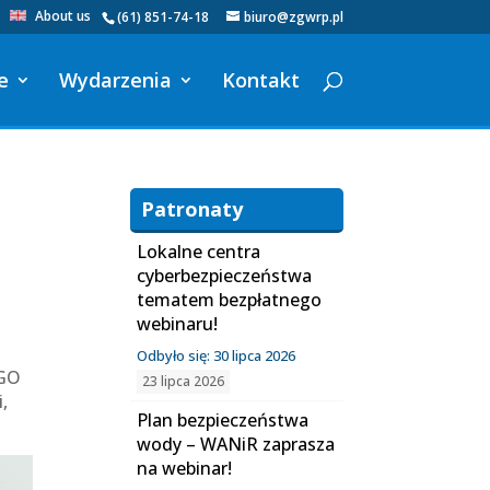
About us
(61) 851-74-18
biuro@zgwrp.pl
e
Wydarzenia
Kontakt
Patronaty
Lokalne centra
cyberbezpieczeństwa
tematem bezpłatnego
webinaru!
Odbyło się: 30 lipca 2026
IGO
23 lipca 2026
,
Plan bezpieczeństwa
wody – WANiR zaprasza
na webinar!