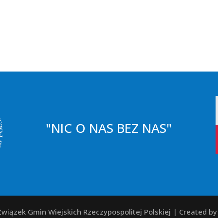
"NIC O NAS BEZ NAS"
wiązek Gmin Wiejskich Rzeczypospolitej Polskiej | Created b