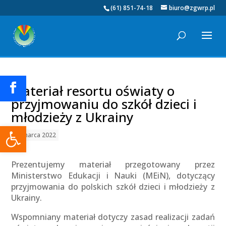
(61) 851-74-18
biuro@zgwrp.pl
Materiał resortu oświaty o
przyjmowaniu do szkół dzieci i
młodzieży z Ukrainy
Otwórz pasek narzędzi
24 marca 2022
Prezentujemy materiał przegotowany przez
Ministerstwo Edukacji i Nauki (MEiN), dotyczący
przyjmowania do polskich szkół dzieci i młodzieży z
Ukrainy.
Wspomniany materiał dotyczy zasad realizacji zadań