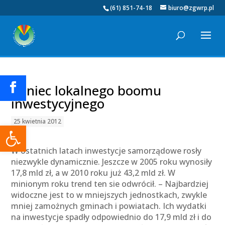
(61) 851-74-18
biuro@zgwrp.pl
Koniec lokalnego boomu
inwestycyjnego
25 kwietnia 2012
Otwórz pasek narzędzi
W ostatnich latach inwestycje samorządowe rosły
niezwykle dynamicznie. Jeszcze w 2005 roku wynosiły
17,8 mld zł, a w 2010 roku już 43,2 mld zł. W
minionym roku trend ten sie odwrócił. – Najbardziej
widoczne jest to w mniejszych jednostkach, zwykle
mniej zamożnych gminach i powiatach. Ich wydatki
na inwestycje spadły odpowiednio do 17,9 mld zł i do