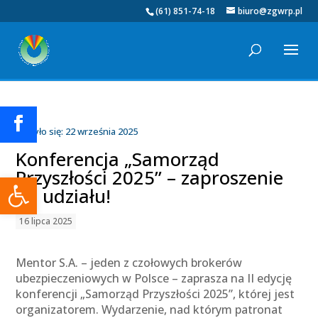
(61) 851-74-18
biuro@zgwrp.pl
Odbyło się: 22 września 2025
Konferencja „Samorząd
Przyszłości 2025” – zaproszenie
Otwórz pasek narzędzi
do udziału!
16 lipca 2025
Mentor S.A. – jeden z czołowych brokerów
ubezpieczeniowych w Polsce – zaprasza na II edycję
konferencji „Samorząd Przyszłości 2025”, której jest
organizatorem. Wydarzenie, nad którym patronat