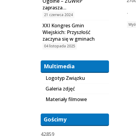
Źró
Ogólne – ZGWRP
zaprasza…
.
21 czerwca 2024
Wyśw
XXI Kongres Gmin
Wiejskich: Przyszłość
zaczyna się w gminach
04 listopada 2025
Multimedia
Logotyp Związku
Galeria zdjęć
Materiały filmowe
Gościmy
42859