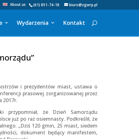
About us
(61) 851-74-18
biuro@zgwrp.pl
e
Wydarzenia
Kontakt
amorządu”
mistrzów i prezydentów miast, ustawa o
nferencji prasowej zorganizowanej przez
 2017r.
ski przypomniał, że Dzień Samorządu
sce już po raz osiemnasty. Podkreślił, że
ialnego. „Dziś 120 gmin, 25 miast, siedem
ządności, dokument będący manifestem,