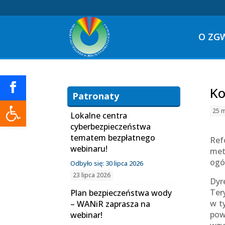
O ZG
Ko
Patronaty
Otwórz pasek narzędzi
25 
Lokalne centra
cyberbezpieczeństwa
tematem bezpłatnego
Ref
webinaru!
met
ogó
Odbyło się: 30 lipca 2026
23 lipca 2026
Dyr
Ter
Plan bezpieczeństwa wody
w t
– WANiR zaprasza na
pow
webinar!