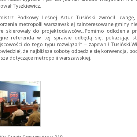
lował Tyszkiewicz.
mistrz Podkowy Leśnej Artur Tusiński zwrócił uwagę,
orzenia metropolii warszawskiej zainteresowane gminy nie
re skierowały do projektodawców.„Pomimo odłożenia pro
ejne referenda w tej sprawie odbędą się, pokazując 
jscowości do tego typu rozwiązań” – zapewnił Tusiński.
owiedział, że najbliższa sobotę odbędzie się konwencja, p
usza dotyczące metropolii warszawskiej.