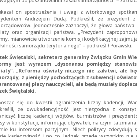
wającym do poszanowania zasad samorządności” – zaznacz
ekazał on spostrzeżenia i uwagi z wtorkowego spotka
zydentem Andrzejem Dudą. Podkreślił, że prezydent z
orządowców. Jednocześnie zaznaczył, że głowa państw
iaty oraz organizacji państwa. „Prezydent zaproponow
zymy, mianowicie utworzenie komisji kodyfikacyjnej zajmuj
ałalności samorządu terytorialnego” – podkreślił Porawski.
zek Świętalski, sekretarz generalny Związku Gmin Wiej
ormy jest wyrazem „dysonansu pomiędzy stanowi
iaty”. „Reforma oświaty niczego nie załatwi, ale b
orządy, z pieniędzy pochodzących z subwencji oświato
rantowanej płacy nauczycieli, ale będą musiały dopłac
zek Świętalski.
osząc się do kwestii ograniczenia liczby kadencji, Wa
kreślił, że dwukadencyjność jest niezgodna z konstytu
aniczyć liczbę kadencji wójtów, burmistrzów i prezyden
isy w konstytucji, informując obywateli, na czym ta zmia
ynie ku interesom partyjnym. Niech politycy zdecydują s
zie kadencyjność i po co. Jednak przede wszystkim nie