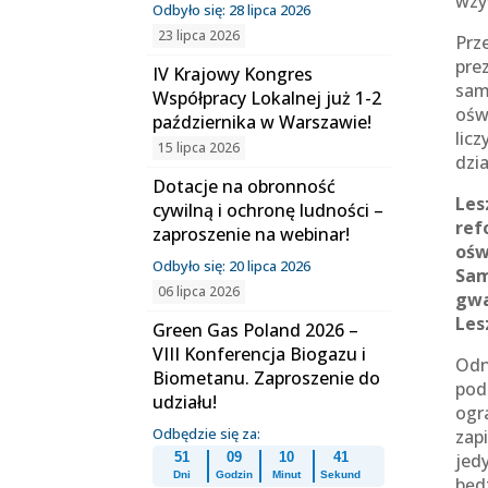
wzy
Odbyło się: 28 lipca 2026
23 lipca 2026
Prz
pre
IV Krajowy Kongres
sam
Współpracy Lokalnej już 1-2
ośw
października w Warszawie!
lic
15 lipca 2026
dzi
Dotacje na obronność
Les
cywilną i ochronę ludności –
ref
zaproszenie na webinar!
ośw
Odbyło się: 20 lipca 2026
Sam
06 lipca 2026
gwa
Les
Green Gas Poland 2026 –
VIII Konferencja Biogazu i
Odn
Biometanu. Zaproszenie do
pod
udziału!
ogr
Odbędzie się za:
zap
jed
51
09
10
40
Dni
Godzin
Minut
Sekund
będ