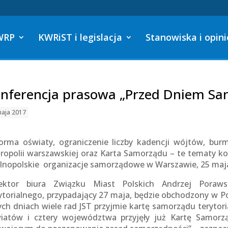
WRP
KWRiST i legislacja
Stanowiska i opini
nferencja prasowa „Przed Dniem S
maja 2017
orma oświaty, ograniczenie liczby kadencji wójtów, bur
ropolii warszawskiej oraz Karta Samorządu – te tematy ko
lnopolskie organizacje samorządowe w Warszawie, 25 maja
ektor biura Związku Miast Polskich Andrzej Poraw
ytorialnego, przypadający 27 maja, będzie obchodzony w Pol
ych dniach wiele rad JST przyjmie kartę samorządu terytor
iatów i cztery województwa przyjęły już Kartę Samor