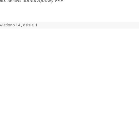
dło: Serwis Samorządowy PAP
ietlono 14 , dzisiaj 1