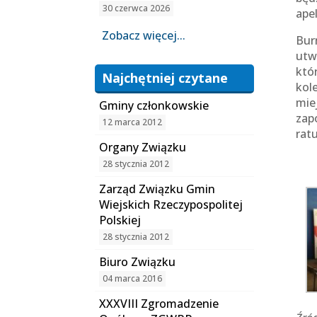
30 czerwca 2026
ape
Zobacz więcej...
Bur
utw
któ
Najchętniej czytane
kol
mie
Gminy członkowskie
zap
12 marca 2012
rat
Organy Związku
28 stycznia 2012
Zarząd Związku Gmin
Wiejskich Rzeczypospolitej
Polskiej
28 stycznia 2012
Biuro Związku
04 marca 2016
XXXVIII Zgromadzenie