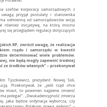
ył Porawski.
nia szefów korporacji samorządowych z
 uwagą przyjął postulaty i stanowiska
a ma odmienną od samorządowców wizję
ał również inicjatywę, na którą mocno
ącej się przeglądem regulacji dotyczących
skich RP, zwrócił uwagę, że realizacja
skiem rządu i samorządu w kwestii
ędzie determinować wiele problemów.
wej, nie będą mogły zapewnić średniej
ać ze środków własnych” – przekonywał
dim Tyszkiewicz, prezydent Nowej Soli,
cją. Przekonywał, że „jeśli rząd chce
tów miast, to powinien najpierw zmienić
na ma polegać”. „Dwukadencyjność zmierza
ię, jaka będzie ordynacja wyborcza, czy
 ograniczajmy Polakom prawa wyboru” –