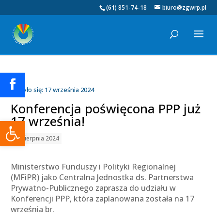
(61) 851-74-18
biuro@zgwrp.pl
Odbyło się: 17 września 2024
Konferencja poświęcona PPP już
17 września!
Otwórz pasek narzędzi
26 sierpnia 2024
Ministerstwo Funduszy i Polityki Regionalnej
(MFiPR) jako Centralna Jednostka ds. Partnerstwa
Prywatno-Publicznego zaprasza do udziału w
Konferencji PPP, która zaplanowana została na 17
września br.