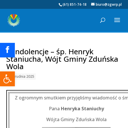
(61) 851-74-18
biuro@zgwrp.pl
Kondolencje – śp. Henryk
Staniucha, Wójt Gminy Zduńska
Wola
Otwórz pasek narzędzi
03 grudnia 2025
Z ogromnym smutkiem przyjęliśmy wiadomość o śm
Pana
Henryka
Staniuchy
Wójta Gminy Zduńska Wola