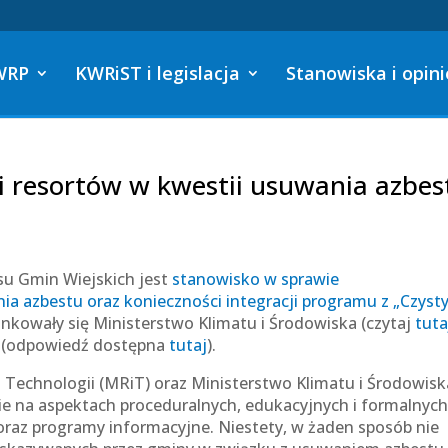
WRP
KWRiST i legislacja
Stanowiska i opini
 resortów w kwestii usuwania azbes
u Gmin Wiejskich jest
stanowisko w sprawie
a azbestu oraz konieczności integracji programu z „Czys
nkowały się Ministerstwo Klimatu i Środowiska (czytaj
tuta
i (odpowiedź dostępna
tutaj
).
 Technologii (MRiT) oraz Ministerstwo Klimatu i Środowisk
ie na aspektach proceduralnych, edukacyjnych i formalnych
 oraz programy informacyjne. Niestety, w żaden sposób nie