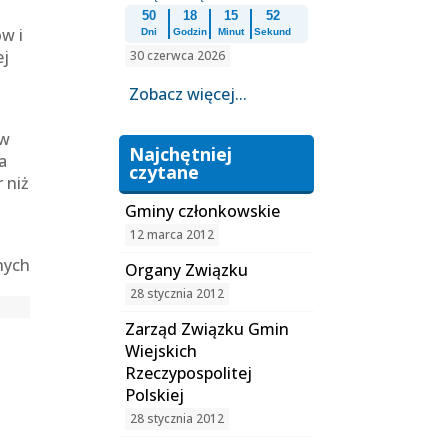
50
18
15
52
w i
Dni
Godzin
Minut
Sekund
ej
30 czerwca 2026
Zobacz więcej...
 w
Najchętniej
a
czytane
 niż
Gminy członkowskie
12 marca 2012
nych
Organy Związku
28 stycznia 2012
Zarząd Związku Gmin
Wiejskich
Rzeczypospolitej
Polskiej
28 stycznia 2012