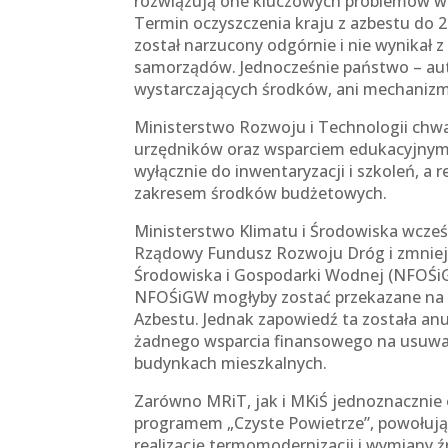
rozwiązują one kluczowych problemów w
Termin oczyszczenia kraju z azbestu do 2
został narzucony odgórnie i nie wynikał 
samorządów. Jednocześnie państwo – auto
wystarczających środków, ani mechanizmó
Ministerstwo Rozwoju i Technologii chwal
urzędników oraz wsparciem edukacyjnym.
wyłącznie do inwentaryzacji i szkoleń, 
zakresem środków budżetowych.
Ministerstwo Klimatu i Środowiska wcześ
Rządowy Fundusz Rozwoju Dróg i zmnie
Środowiska i Gospodarki Wodnej (NFOŚiGW
NFOŚiGW mogłyby zostać przekazane na i
Azbestu. Jednak zapowiedź ta została a
żadnego wsparcia finansowego na usuwa
budynkach mieszkalnych.
Zarówno MRiT, jak i MKiŚ jednoznacznie
programem „Czyste Powietrze”, powołując 
realizację termomodernizacji i wymiany 