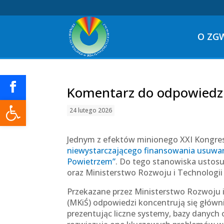
O ZG
Komentarz do odpowiedzi
Otwórz pasek narzędzi
24 lutego 2026
Jednym z efektów minionego XXI Kongres
niewystarczającego finansowania usuwani
Powietrzem”
. Do tego stanowiska ustosu
oraz Ministerstwo Rozwoju i Technologi
Przekazane przez Ministerstwo Rozwoju i
(MKiŚ) odpowiedzi koncentrują się główn
prezentując liczne systemy, bazy danych