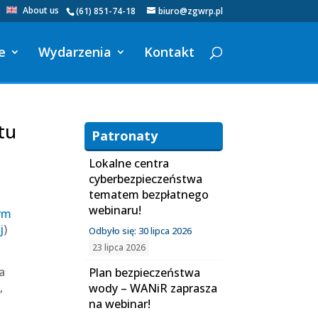
About us
(61) 851-74-18
biuro@zgwrp.pl
e
Wydarzenia
Kontakt
tu
Patronaty
Lokalne centra
cyberbezpieczeństwa
tematem bezpłatnego
webinaru!
tym
j
)
Odbyło się: 30 lipca 2026
23 lipca 2026
a
Plan bezpieczeństwa
,
wody – WANiR zaprasza
na webinar!