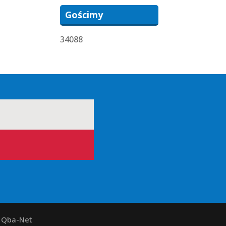
Gościmy
34088
y Qba-Net