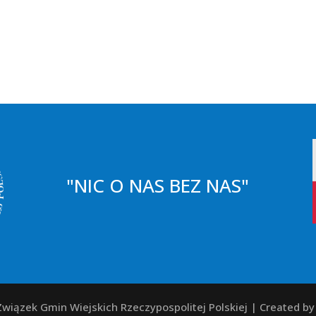
"NIC O NAS BEZ NAS"
wiązek Gmin Wiejskich Rzeczypospolitej Polskiej | Created b