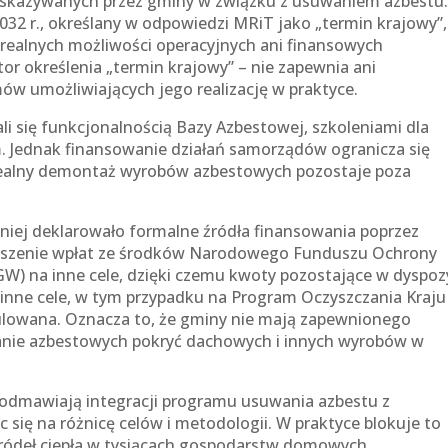
skazywanych przez gminy w związku z usuwaniem azbestu
032 r., określany w odpowiedzi MRiT jako „termin krajowy”,
z realnych możliwości operacyjnych ani finansowych
r określenia „termin krajowy” – nie zapewnia ani
w umożliwiających jego realizację w praktyce.
i się funkcjonalnością Bazy Azbestowej, szkoleniami dla
 Jednak finansowanie działań samorządów ogranicza się
a realny demontaż wyrobów azbestowych pozostaje poza
niej deklarowało formalne źródła finansowania poprzez
jszenie wpłat ze środków Narodowego Funduszu Ochrony
) na inne cele, dzięki czemu kwoty pozostające w dyspozy
nne cele, w tym przypadku na Program Oczyszczania Kraju
nulowana. Oznacza to, że gminy nie mają zapewnionego
nie azbestowych pokryć dachowych i innych wyrobów w
 odmawiają integracji programu usuwania azbestu z
się na różnicę celów i metodologii. W praktyce blokuje to
źródeł ciepła w tysiącach gospodarstw domowych.