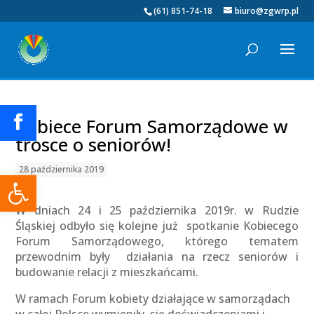
(61) 851-74-18
biuro@zgwrp.pl
Kobiece Forum Samorządowe w
trosce o seniorów!
28 października 2019
Otwórz pasek narzędzi
W dniach 24 i 25 października 2019r. w Rudzie
Śląskiej odbyło się kolejne już spotkanie Kobiecego
Forum Samorządowego, którego tematem
przewodnim były działania na rzecz seniorów i
budowanie relacji z mieszkańcami.
W ramach Forum kobiety działające w samorządach