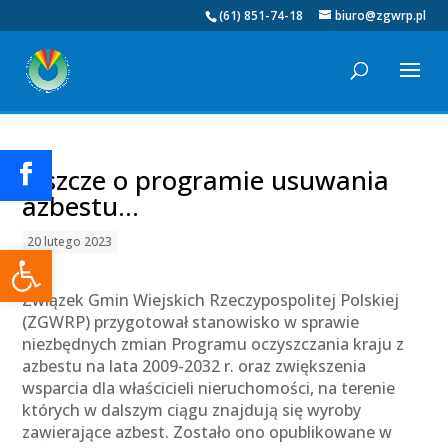
(61) 851-74-18
biuro@zgwrp.pl
Jeszcze o programie usuwania
azbestu…
20 lutego 2023
Otwórz pasek narzędzi
Związek Gmin Wiejskich Rzeczypospolitej Polskiej
(ZGWRP) przygotował stanowisko w sprawie
niezbędnych zmian Programu oczyszczania kraju z
azbestu na lata 2009-2032 r. oraz zwiększenia
wsparcia dla właścicieli nieruchomości, na terenie
których w dalszym ciągu znajdują się wyroby
zawierające azbest. Zostało ono opublikowane w