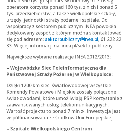
ponad 360 tys. gospodarstw domowych. Z usług
operatora korzysta ponad 160 tys. z nich i ponad 5
tys. przedsiębiorstw, a także wielkopolskie szkoły,
urzędy, jednostki straży pożarne i szpitale. Do
współpracy z sektorem publicznym INEA powołała
dedykowany zespół, z którym można skontaktować
się pod adresem:
sektorpubliczny@inea.pl
, 61 222 22
33. Więcej informacji na: inea.pl/sektorpubliczny.
Największe wybrane realizacje INEA 2012/2013:
– Wojewódzka Siec Teleinformatyczna dla
Państwowej Straży Pożarnej w Wielkopolsce:
Dzięki 1200 km sieci światłowodowej wszystkie
Komendy Powiatowe i Miejskie zostały połączone
światłowodami, które umożliwiają PSP korzystanie z
zaawansowanych usług telekomunikacyjnych.
Wartość projektu to ponad 7 mln zł. Inwestycja jest
współfinansowana ze środków Unii Europejskiej.
– Szpitale Wielkopolskiego Centrum