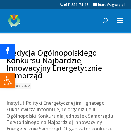
(61) 851-74-18
biuro@zgwrp.pl
II edycja Ogólnopolskiego
Konkursu Najbardziej
Innowacyjny Energetycznie
Otwórz pasek narzędzi
Samorząd
22 lipca 2022
Instytut Polityki Energetycznej im. Ignacego
Łukasiewicza informuje, że organizuje II
Ogólnopolski Konkurs dla Jednostek Samorządu
Terytorialnego na Najbardziej Innowacyjny
Energetycznie Samorząd. Organizator konkursu