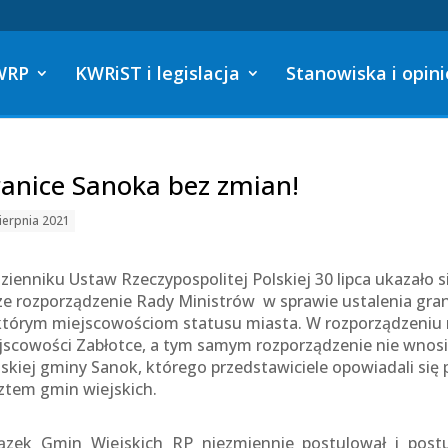
WRP
KWRiST i legislacja
Stanowiska i opini
anice Sanoka bez zmian!
ierpnia 2021
zienniku Ustaw Rzeczypospolitej Polskiej 30 lipca ukazało s
ze rozporządzenie Rady Ministrów w sprawie ustalenia gran
którym miejscowościom statusu miasta. W rozporządzeniu 
jscowości Zabłotce, a tym samym rozporządzenie nie wnosi
jskiej gminy Sanok, którego przedstawiciele opowiadali się 
ztem gmin wiejskich.
ązek Gmin Wiejskich RP niezmiennie postulował i postu