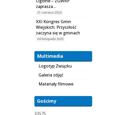
Ogólne – ZGWRP
zaprasza…
21 czerwca 2024
XXI Kongres Gmin
Wiejskich: Przyszłość
zaczyna się w gminach
04 listopada 2025
Multimedia
Logotyp Związku
Galeria zdjęć
Materiały filmowe
Gościmy
33575