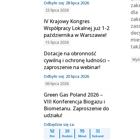
Odbyło się: 28 lipca 2026
zak
23 lipca 2026
dla
zak
IV Krajowy Kongres
zas
Współpracy Lokalnej już 1-2
dec
października w Warszawie!
mie
15 lipca 2026
tak
Dotacje na obronność
cywilną i ochronę ludności –
Wyśw
zaproszenie na webinar!
Odbyło się: 20 lipca 2026
06 lipca 2026
Green Gas Poland 2026 –
VIII Konferencja Biogazu i
Biometanu. Zaproszenie do
udziału!
Odbędzie się za:
52
10
55
31
Dni
Godzin
Minut
Sekund