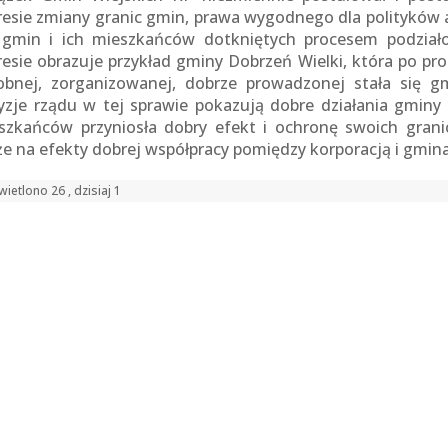
resie zmiany granic gmin, prawa wygodnego dla polityków 
 gmin i ich mieszkańców dotkniętych procesem podział
resie obrazuje przykład gminy Dobrzeń Wielki, która po pro
obnej, zorganizowanej, dobrze prowadzonej stała się g
yzje rządu w tej sprawie pokazują dobre działania gminy w
szkańców przyniosła dobry efekt i ochronę swoich gran
że na efekty dobrej współpracy pomiędzy korporacją i gmi
ietlono 26 , dzisiaj 1