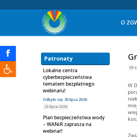
O ZG
Gr
Patronaty
Otwórz pasek narzędzi
03 s
Lokalne centra
cyberbezpieczeństwa
tematem bezpłatnego
W D
webinaru!
por
nie
Odbyło się: 30 lipca 2026
mie
23 lipca 2026
wie
Plan bezpieczeństwa wody
kos
– WANiR zaprasza na
webinar!
Zwi