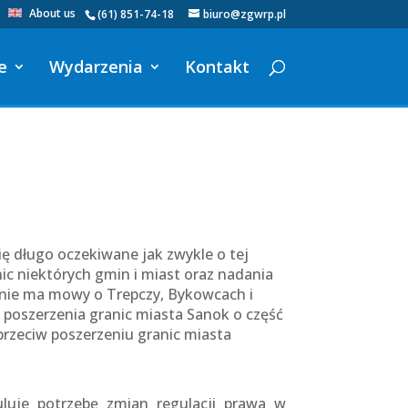
About us
(61) 851-74-18
biuro@zgwrp.pl
e
Wydarzenia
Kontakt
ię długo oczekiwane jak zwykle o tej
ic niektórych gmin i miast oraz nadania
nie ma mowy o Trepczy, Bykowcach i
 poszerzenia granic miasta Sanok o część
przeciw poszerzeniu granic miasta
luje potrzebę zmian regulacji prawa w