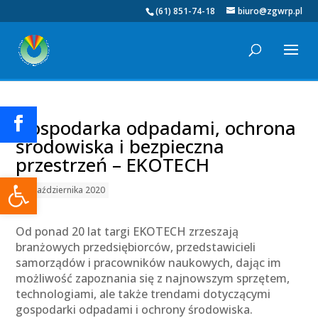
(61) 851-74-18
biuro@zgwrp.pl
Gospodarka odpadami, ochrona
środowiska i bezpieczna
przestrzeń – EKOTECH
Otwórz pasek narzędzi
01 października 2020
Od ponad 20 lat targi EKOTECH zrzeszają
branżowych przedsiębiorców, przedstawicieli
samorządów i pracowników naukowych, dając im
możliwość zapoznania się z najnowszym sprzętem,
technologiami, ale także trendami dotyczącymi
gospodarki odpadami i ochrony środowiska.