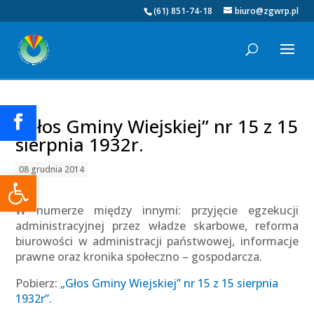
(61) 851-74-18
biuro@zgwrp.pl
„Głos Gminy Wiejskiej” nr 15 z 15
sierpnia 1932r.
08 grudnia 2014
Otwórz pasek narzędzi
W numerze między innymi: przyjęcie egzekucji
administracyjnej przez władze skarbowe, reforma
biurowości w administracji państwowej, informacje
prawne oraz kronika społeczno – gospodarcza.
Pobierz:
„Głos Gminy Wiejskiej” nr 15 z 15 sierpnia
1932r”.