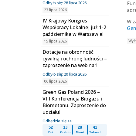
Odbyło się: 28 lipca 2026
Fun
adr
23 lipca 2026
IV Krajowy Kongres
W za
Współpracy Lokalnej już 1-2
Gen
października w Warszawie!
Wyśw
15 lipca 2026
Dotacje na obronność
cywilną i ochronę ludności –
zaproszenie na webinar!
Odbyło się: 20 lipca 2026
06 lipca 2026
Green Gas Poland 2026 –
VIII Konferencja Biogazu i
Biometanu. Zaproszenie do
udziału!
Odbędzie się za:
52
13
28
41
Dni
Godzin
Minut
Sekund