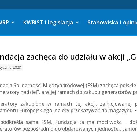
WRP
KWRiST i legislacja
Stanowiska i opini
ndacja zachęca do udziału w akcji „G
tycznia 2023
dacja Solidarności Międzynarodowej (FSM) zachęca polskie 
neratory nadziei”, a w jej ramach do zakupu generatorów 
eratory zakupione w ramach tej akcji, zainicjowanej 
lamentu Europejskiego, należy przekazywać do magazynu 
 podkreśla sama FSM, Fundacja ta ma możliwości i do
eratorów bezpośrednio do obdarowanych jednostek samorzą