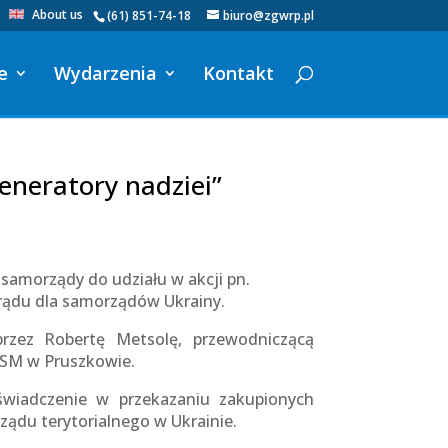
About us
(61) 851-74-18
biuro@zgwrp.pl
e
Wydarzenia
Kontakt
eneratory nadziei”
samorządy do udziału w akcji pn.
prądu dla samorządów Ukrainy.
przez Robertę Metsolę, przewodniczącą
FSM w Pruszkowie.
świadczenie w przekazaniu zakupionych
du terytorialnego w Ukrainie.