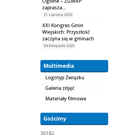
Ogólne – ZGWRP
zaprasza…
21 czerwca 2024
XXI Kongres Gmin
Wiejskich: Przyszłość
zaczyna się w gminach
04 listopada 2025
Multimedia
Logotyp Związku
Galeria zdjęć
Materiały filmowe
Gościmy
30182