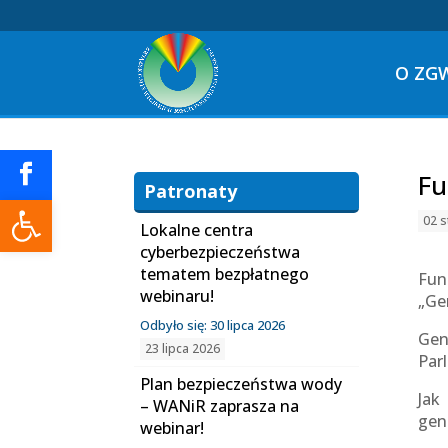
O ZG
Fu
Patronaty
Otwórz pasek narzędzi
02 s
Lokalne centra
cyberbezpieczeństwa
tematem bezpłatnego
Fun
webinaru!
„Ge
Odbyło się: 30 lipca 2026
Gen
23 lipca 2026
Par
Plan bezpieczeństwa wody
Jak
– WANiR zaprasza na
gen
webinar!