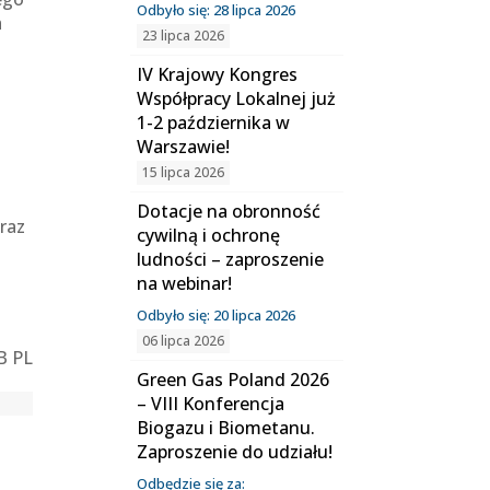
Odbyło się: 28 lipca 2026
a
23 lipca 2026
a
IV Krajowy Kongres
Współpracy Lokalnej już
1-2 października w
Warszawie!
15 lipca 2026
Dotacje na obronność
raz
cywilną i ochronę
ludności – zaproszenie
na webinar!
Odbyło się: 20 lipca 2026
06 lipca 2026
B PL
Green Gas Poland 2026
– VIII Konferencja
Biogazu i Biometanu.
Zaproszenie do udziału!
Odbędzie się za: