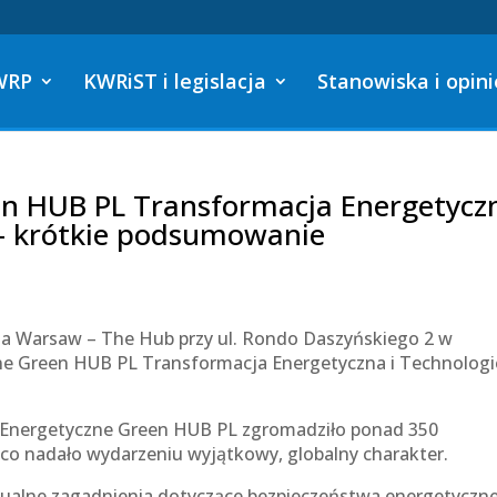
WRP
KWRiST i legislacja
Stanowiska i opini
n HUB PL Transformacja Energetycz
– krótkie podsumowanie
aza Warsaw – The Hub przy ul. Rondo Daszyńskiego 2 w
ne Green HUB PL Transformacja Energetyczna i Technologi
m Energetyczne Green HUB PL zgromadziło ponad 350
 co nadało wydarzeniu wyjątkowy, globalny charakter.
tualne zagadnienia dotyczące bezpieczeństwa energetyczn