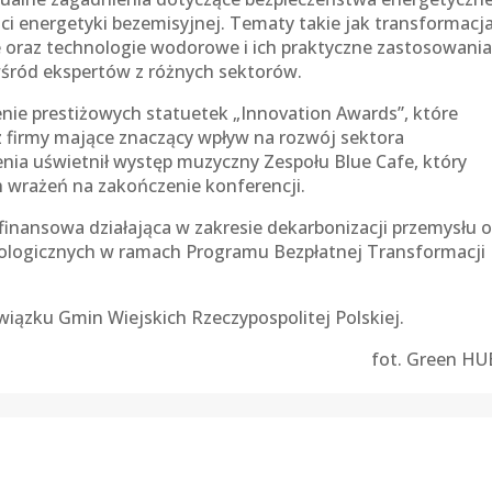
ści energetyki bezemisyjnej. Tematy takie jak transformacj
we oraz technologie wodorowe i ich praktyczne zastosowani
wśród ekspertów z różnych sektorów.
e prestiżowych statuetek „Innovation Awards”, które
 firmy mające znaczący wpływ na rozwój sektora
nia uświetnił występ muzyczny Zespołu Blue Cafe, który
 wrażeń na zakończenie konferencji.
inansowa działająca w zakresie dekarbonizacji przemysłu o
ologicznych w ramach Programu Bezpłatnej Transformacji
iązku Gmin Wiejskich Rzeczypospolitej Polskiej.
fot. Green HU