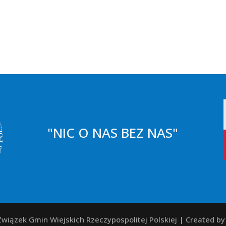
"NIC O NAS BEZ NAS"
wiązek Gmin Wiejskich Rzeczypospolitej Polskiej | Created b