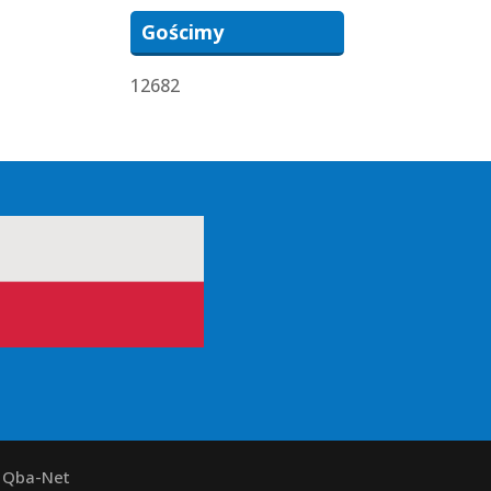
Gościmy
12682
y Qba-Net