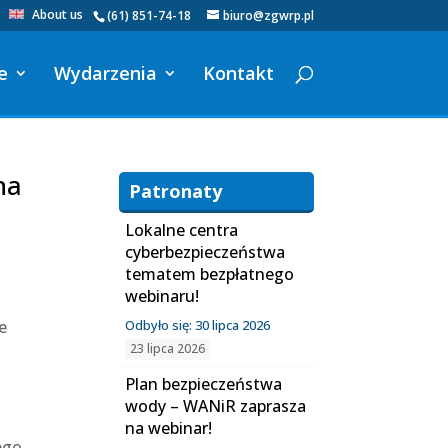
About us
(61) 851-74-18
biuro@zgwrp.pl
e
Wydarzenia
Kontakt
na
Patronaty
Lokalne centra
cyberbezpieczeństwa
tematem bezpłatnego
webinaru!
e
Odbyło się: 30 lipca 2026
23 lipca 2026
Plan bezpieczeństwa
wody – WANiR zaprasza
na webinar!
ego