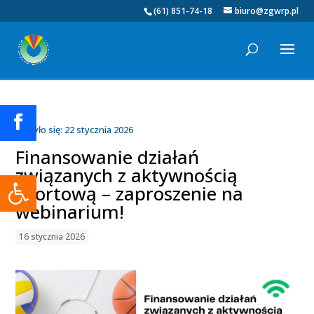
(61) 851-74-18
biuro@zgwrp.pl
Odbyło się: 22 stycznia 2026
Finansowanie działań
związanych z aktywnością
Otwórz pasek narzędzi
sportową – zaproszenie na
webinarium!
16 stycznia 2026