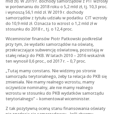
mld zł). W 2019 r. dochody samorządów z PIT wzrosły
w porównaniu do 2018 roku o 5,2 mld zł, tj. 10,3 proc.
i wynoszą 56,1 mld zł. W 2019 r. dochody
samorządów z tytułu udziału w podatku CIT wzrosły
do 10,9 mld zł. Oznacza to wzrost o 1,2 mld zł w
stosunku do 2018 r., tj. o 12,4 proc.
Wiceminister finansów Piotr Patkowski podkreślał
przy tym, że wydatki samorządów na oświatę,
przekraczające subwencję oświatową, pozostają w
stałej relacji do PKB. W latach 2010 – 2016 wskaźnik
ten wynosił 0,6 proc., od 2017 r. – 0,7 proc.
„Tutaj mamy constans. Nie widzimy po stronie
samorządu terytorialnego, żeby ta relacja do PKB się
zmieniała. Nie mamy realnego wzrostu, mamy
oczywiście nominalny, ale nie mamy realnego
wzrostu w stosunku do PKB wydatków samorządu
terytorialnego” – komentował wiceminister.
Z tak pozytywną oceną stanu finansowania oświaty