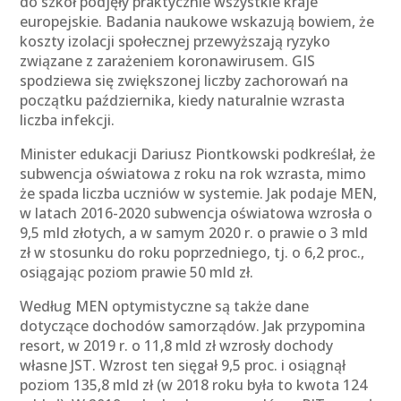
do szkół podjęły praktycznie wszystkie kraje
europejskie. Badania naukowe wskazują bowiem, że
koszty izolacji społecznej przewyższają ryzyko
związane z zarażeniem koronawirusem. GIS
spodziewa się zwiększonej liczby zachorowań na
początku października, kiedy naturalnie wzrasta
liczba infekcji.
Minister edukacji Dariusz Piontkowski podkreślał, że
subwencja oświatowa z roku na rok wzrasta, mimo
że spada liczba uczniów w systemie. Jak podaje MEN,
w latach 2016-2020 subwencja oświatowa wzrosła o
9,5 mld złotych, a w samym 2020 r. o prawie o 3 mld
zł w stosunku do roku poprzedniego, tj. o 6,2 proc.,
osiągając poziom prawie 50 mld zł.
Według MEN optymistyczne są także dane
dotyczące dochodów samorządów. Jak przypomina
resort, w 2019 r. o 11,8 mld zł wzrosły dochody
własne JST. Wzrost ten sięgał 9,5 proc. i osiągnął
poziom 135,8 mld zł (w 2018 roku była to kwota 124