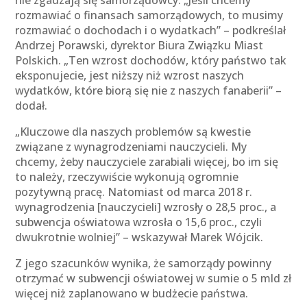
nie zgadzają się samorządowcy. „Jeśli chcemy
rozmawiać o finansach samorządowych, to musimy
rozmawiać o dochodach i o wydatkach” – podkreślał
Andrzej Porawski, dyrektor Biura Związku Miast
Polskich. „Ten wzrost dochodów, który państwo tak
eksponujecie, jest niższy niż wzrost naszych
wydatków, które biorą się nie z naszych fanaberii” –
dodał.
„Kluczowe dla naszych problemów są kwestie
związane z wynagrodzeniami nauczycieli. My
chcemy, żeby nauczyciele zarabiali więcej, bo im się
to należy, rzeczywiście wykonują ogromnie
pozytywną pracę. Natomiast od marca 2018 r.
wynagrodzenia [nauczycieli] wzrosły o 28,5 proc., a
subwencja oświatowa wzrosła o 15,6 proc., czyli
dwukrotnie wolniej” – wskazywał Marek Wójcik.
Z jego szacunków wynika, że samorządy powinny
otrzymać w subwencji oświatowej w sumie o 5 mld zł
więcej niż zaplanowano w budżecie państwa.