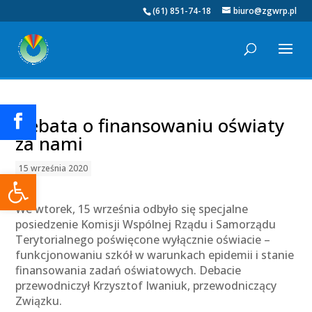
(61) 851-74-18
biuro@zgwrp.pl
Debata o finansowaniu oświaty
za nami
15 września 2020
Otwórz pasek narzędzi
We wtorek, 15 września odbyło się specjalne
posiedzenie Komisji Wspólnej Rządu i Samorządu
Terytorialnego poświęcone wyłącznie oświacie –
funkcjonowaniu szkół w warunkach epidemii i stanie
finansowania zadań oświatowych. Debacie
przewodniczył Krzysztof Iwaniuk, przewodniczący
Związku.