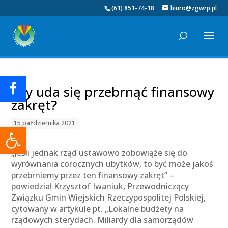
(61) 851-74-18
biuro@zgwrp.pl
Czy uda się przebrnąć finansowy
zakręt?
15 października 2021
Otwórz pasek narzędzi
„Jeśli jednak rząd ustawowo zobowiąże się do
wyrównania corocznych ubytków, to być może jakoś
przebrniemy przez ten finansowy zakręt” –
powiedział Krzysztof Iwaniuk, Przewodniczący
Związku Gmin Wiejskich Rzeczypospolitej Polskiej,
cytowany w artykule pt. „Lokalne budżety na
rządowych sterydach. Miliardy dla samorządów