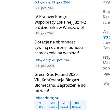
Odbyło się: 28 lipca 2026
insty
23 lipca 2026
Rej
IV Krajowy Kongres
Res
Współpracy Lokalnej już 1-2
sch
października w Warszawie!
W p
15 lipca 2026
htt
Dotacje na obronność
zaw
cywilną i ochronę ludności –
Cen
zaproszenie na webinar!
Prz
Odbyło się: 20 lipca 2026
Min
06 lipca 2026
odb
leps
Green Gas Poland 2026 –
VIII Konferencja Biogazu i
Wyśw
Biometanu. Zaproszenie do
udziału!
Odbędzie się za:
51
20
29
08
Dni
Godzin
Minut
Sekund