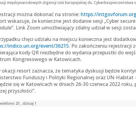
tucji międzynarodowych (Agencji Unii Europejskiej ds. Cyberbezpieczeństwa 
estracji można dokonać na stronie:
https://intgovforum.org
ort wskazuje, że konieczne jest dodanie sesji „Cyber secure 
edule”. Link Zoom umożliwiający zdalny udział w sesji zost
rzypadku chęci udziału na miejscu konieczna jest dodatkowo
ps://indico.un.org/event/36215
. Po zakończeniu rejestracj
ierająca kody QR niezbędne do wydania przepustki do wej
trum Kongresowego w Katowicach.
y okazji resort zaznacza, że tematyka dyskusji będzie ko
isterstwo Funduszy i Polityki Regionalnej oraz UN-Habitat
ędzie się w Katowicach w dniach 26-30 czerwca 2022 roku,
zej przyszłości”.
ietlono 25 , dzisiaj 1