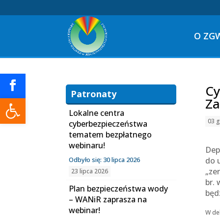
O ZG
Cy
Patronaty
Otwórz pasek narzędzi
Za
Lokalne centra
03 g
cyberbezpieczeństwa
tematem bezpłatnego
webinaru!
Dep
Odbyło się: 30 lipca 2026
do 
„ze
23 lipca 2026
br.
Plan bezpieczeństwa wody
będ
– WANiR zaprasza na
webinar!
W deb