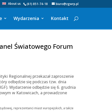
About us
(61) 851-74-18
biuro@zgwrp.pl
e
Wydarzenia
Kontakt
 panel Światowego Forum
yki Regionalnej przekazał zaproszenie
tóry odbędzie się podczas tzw. dnia
F). Wydarzenie odbędzie się 6. grudnia
sowym w Katowicach, a prowadzone
ządowej, reprezentanci miast europejskich, a także