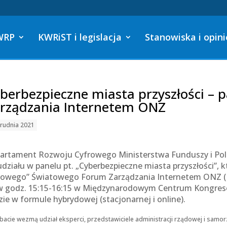
WRP
KWRiST i legislacja
Stanowiska i opini
berbezpieczne miasta przyszłości –
rządzania Internetem ONZ
rudnia 2021
artament Rozwoju Cyfrowego Ministerstwa Funduszy i Polit
udziału w panelu pt. „Cyberbezpieczne miasta przyszłości”, k
rowego” Światowego Forum Zarządzania Internetem ONZ (IG
 w godz. 15:15-16:15 w Międzynarodowym Centrum Kongre
zie w formule hybrydowej (stacjonarnej i online).
acie wezmą udział eksperci, przedstawiciele administracji rządowej i samor