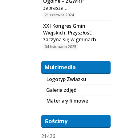
Ogólne – ZGWRP
zaprasza…
21 czerwca 2024
XXI Kongres Gmin
Wiejskich: Przyszłość
zaczyna się w gminach
04 listopada 2025
Multimedia
Logotyp Związku
Galeria zdjęć
Materiały filmowe
Gościmy
21426