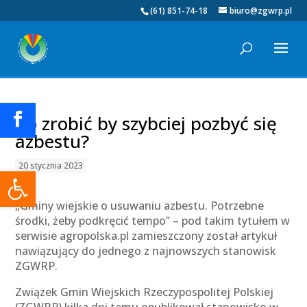
(61) 851-74-18
biuro@zgwrp.pl
Co zrobić by szybciej pozbyć się
azbestu?
20 stycznia 2023
Otwórz pasek narzędzi
„Gminy wiejskie o usuwaniu azbestu. Potrzebne
środki, żeby podkręcić tempo” – pod takim tytułem w
serwisie agropolska.pl zamieszczony został artykuł
nawiązujący do jednego z najnowszych stanowisk
ZGWRP.
Związek Gmin Wiejskich Rzeczypospolitej Polskiej