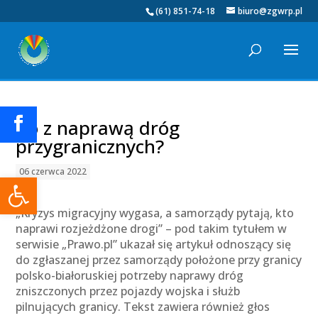
(61) 851-74-18
biuro@zgwrp.pl
Co z naprawą dróg
przygranicznych?
06 czerwca 2022
Otwórz pasek narzędzi
„Kryzys migracyjny wygasa, a samorządy pytają, kto
naprawi rozjeżdżone drogi” – pod takim tytułem w
serwisie „Prawo.pl” ukazał się artykuł odnoszący się
do zgłaszanej przez samorządy położone przy granicy
polsko-białoruskiej potrzeby naprawy dróg
zniszczonych przez pojazdy wojska i służb
pilnujących granicy. Tekst zawiera również głos