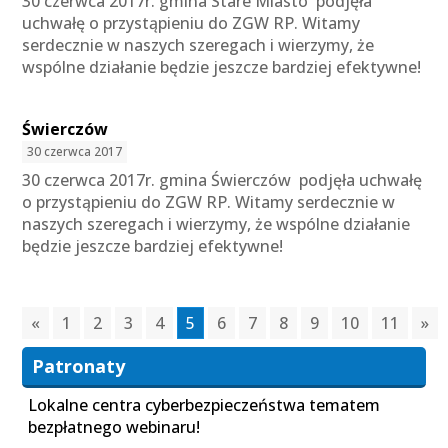
30 czerwca 2017r. gmina Stare Miasto podjęła
uchwałę o przystąpieniu do ZGW RP. Witamy
serdecznie w naszych szeregach i wierzymy, że
wspólne działanie będzie jeszcze bardziej efektywne!
Świerczów
30 czerwca 2017
30 czerwca 2017r. gmina Świerczów podjęła uchwałę
o przystąpieniu do ZGW RP. Witamy serdecznie w
naszych szeregach i wierzymy, że wspólne działanie
będzie jeszcze bardziej efektywne!
«
1
2
3
4
5
6
7
8
9
10
11
»
Patronaty
Lokalne centra cyberbezpieczeństwa tematem
bezpłatnego webinaru!