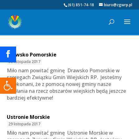
(61) 851-74-18
biuro@zgwrp.pl
Drawsko Pomorskie
30 listopada 2017
Miło nam powitać gminę Drawsko Pomorskie w
Otwórz pasek narzędzi
szeregach Związku Gmin Wiejskich RP. Jesteśmy
przekonani, że z pomocą nowej gminy nasze
działania na rzecz obszarów wiejskich będą jeszcze
bardziej efektywne!
Ustronie Morskie
29 listopada 2017
Miło nam powitać gminę Ustronie Morskie w