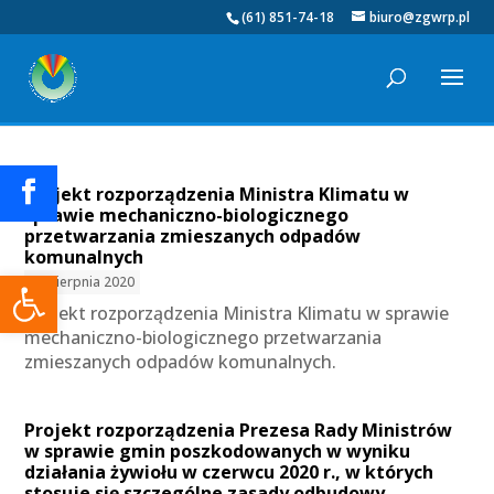
(61) 851-74-18
biuro@zgwrp.pl
Projekt rozporządzenia Ministra Klimatu w
sprawie mechaniczno-biologicznego
przetwarzania zmieszanych odpadów
komunalnych
Otwórz pasek narzędzi
10 sierpnia 2020
Projekt rozporządzenia Ministra Klimatu w sprawie
mechaniczno-biologicznego przetwarzania
zmieszanych odpadów komunalnych.
Projekt rozporządzenia Prezesa Rady Ministrów
w sprawie gmin poszkodowanych w wyniku
działania żywiołu w czerwcu 2020 r., w których
stosuje się szczególne zasady odbudowy,