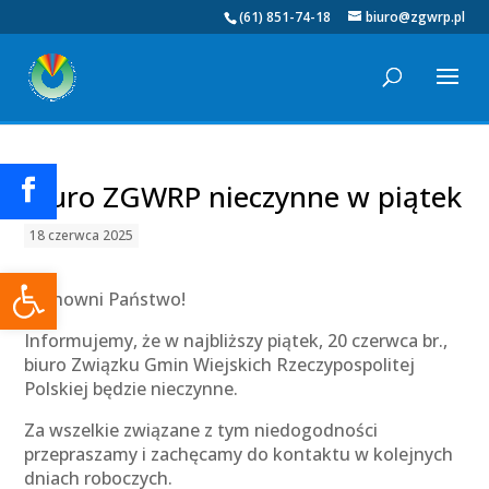
(61) 851-74-18
biuro@zgwrp.pl
Biuro ZGWRP nieczynne w piątek
18 czerwca 2025
Otwórz pasek narzędzi
Szanowni Państwo!
Informujemy, że w najbliższy piątek, 20 czerwca br.,
biuro Związku Gmin Wiejskich Rzeczypospolitej
Polskiej będzie nieczynne.
Za wszelkie związane z tym niedogodności
przepraszamy i zachęcamy do kontaktu w kolejnych
dniach roboczych.