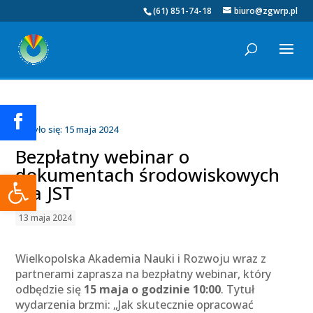
(61) 851-74-18
biuro@zgwrp.pl
Odbyło się: 15 maja 2024
Bezpłatny webinar o
dokumentach środowiskowych
Otwórz pasek narzędzi
dla JST
13 maja 2024
Wielkopolska Akademia Nauki i Rozwoju wraz z
partnerami zaprasza na bezpłatny webinar, który
odbędzie się
15 maja o godzinie 10:00
. Tytuł
wydarzenia brzmi: „Jak skutecznie opracować